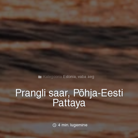
folder
Kategooria
Estonia
,
vaba aeg
Prangli saar, Põhja-Eesti
Pattaya
access_time
4 min. lugemine