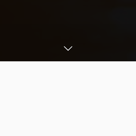
Umbes 3500 aastat tagasi
ilmus merest Prangli saar.
Prangli saart mainiti esimest korda