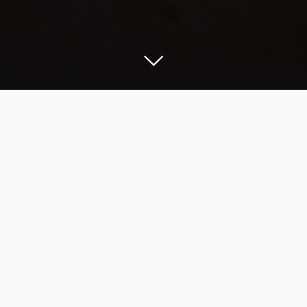
Reisil tahaks igaüks näha välja nagu tal
oleks elu 100% kontrolli all. Isegi siis,
kui tegelikult on kell 5 hommikul, kohv
on lennujaamas liiga kallis ja Google
Maps ütleb “recalculating”. Õnneks ei
nõua reisil hea väljanägemine ei glam-
tiimi ega kohvrit täis kosmeetikat.