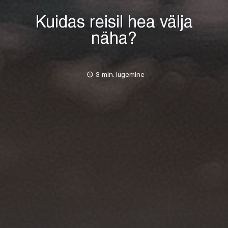
Kuidas reisil hea välja
näha?
access_time
3 min. lugemine